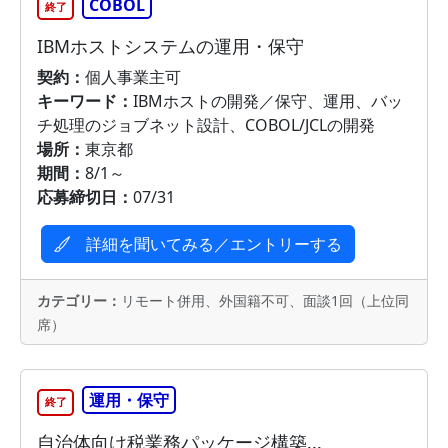
COBOL
終了
IBMホストシステムの運用・保守
契約：
個人事業主可
キーワード：
IBMホストの開発／保守、運用、バッ
チ処理のジョブネット設計、COBOL/JCLの開発
場所：
東京都
期間：
8/1～
応募締切日：
07/31
詳細を聞いてみる／エントリーする
カテゴリー：
リモート併用、外国籍不可、面談1回（上位同
席）
運用・保守
終了
自治体向け税業務パッケージ構築...